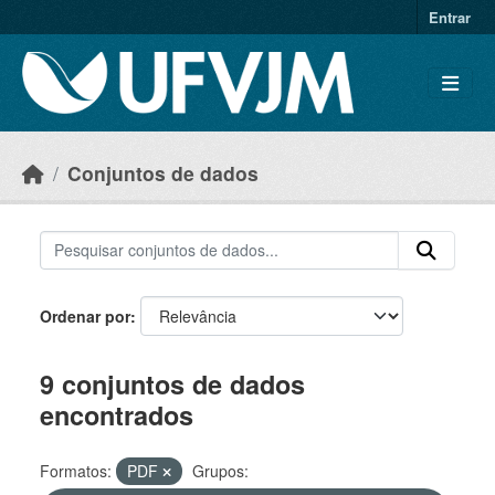
Skip to main content
Entrar
Conjuntos de dados
Ordenar por
9 conjuntos de dados
encontrados
Formatos:
PDF
Grupos: