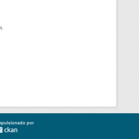
I
).
mpulsionado por