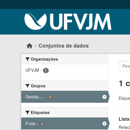
Skip to main content
Conjuntos de dados
Organizações
UFVJM
-
1
1 
Grupos
Gestão,...
-
1
Etique
Etiquetas
Lista
Frota
-
1
Relac