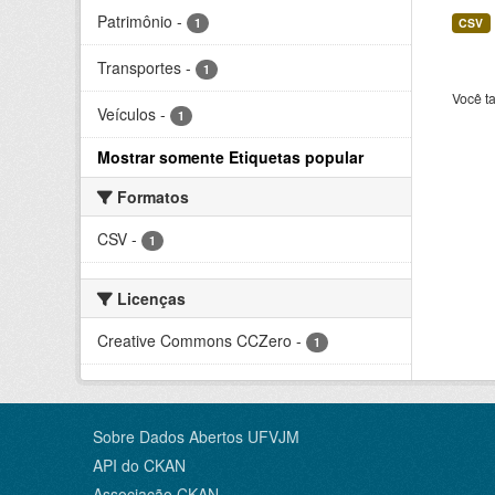
Patrimônio
-
1
CSV
Transportes
-
1
Você t
Veículos
-
1
Mostrar somente Etiquetas popular
Formatos
CSV
-
1
Licenças
Creative Commons CCZero
-
1
Sobre Dados Abertos UFVJM
API do CKAN
Associação CKAN