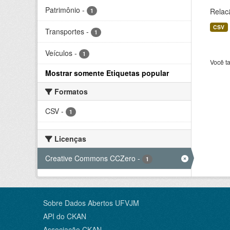
Patrimônio
-
Relac
1
CSV
Transportes
-
1
Veículos
-
1
Você t
Mostrar somente Etiquetas popular
Formatos
CSV
-
1
Licenças
Creative Commons CCZero
-
1
Sobre Dados Abertos UFVJM
API do CKAN
Associação CKAN