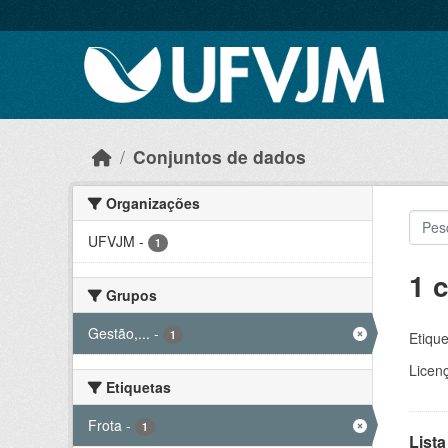
Skip to main content
Conjuntos de dados
Organizações
UFVJM
-
1
1 
Grupos
Gestão,...
-
1
Etique
Licen
Etiquetas
Frota
-
1
Lista