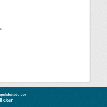
I
).
mpulsionado por