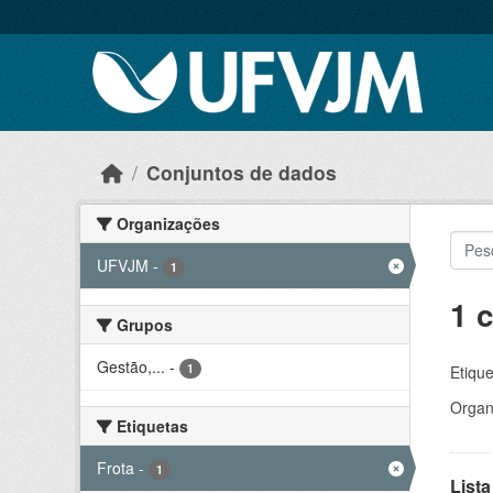
Skip to main content
Conjuntos de dados
Organizações
UFVJM
-
1
1 
Grupos
Gestão,...
-
1
Etique
Organ
Etiquetas
Frota
-
1
Lista