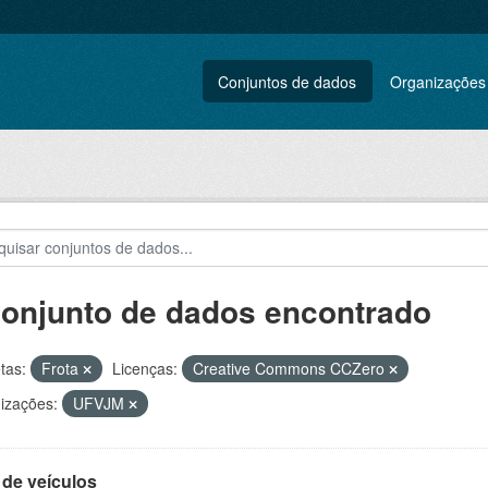
Conjuntos de dados
Organizações
conjunto de dados encontrado
tas:
Frota
Licenças:
Creative Commons CCZero
izações:
UFVJM
 de veículos