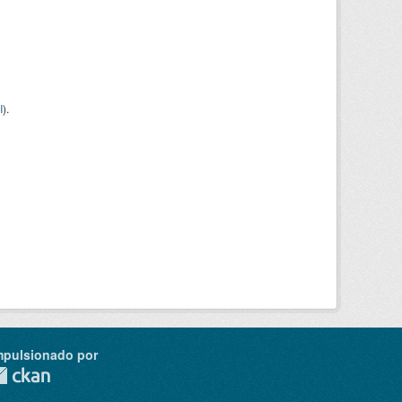
I
).
mpulsionado por