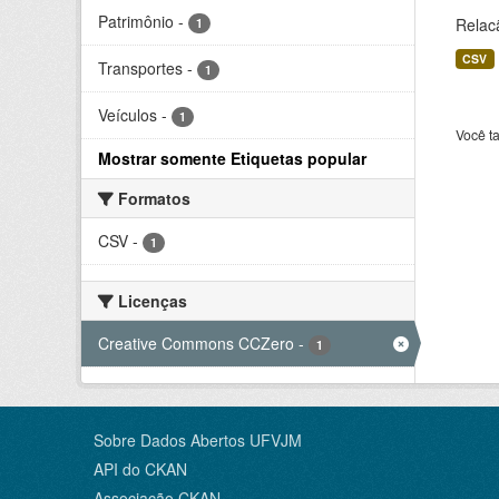
Patrimônio
-
Relac
1
CSV
Transportes
-
1
Veículos
-
1
Você t
Mostrar somente Etiquetas popular
Formatos
CSV
-
1
Licenças
Creative Commons CCZero
-
1
Sobre Dados Abertos UFVJM
API do CKAN
Associação CKAN