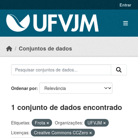
Skip to main content
Entrar
Conjuntos de dados
Ordenar por
1 conjunto de dados encontrado
Etiquetas:
Frota
Organizações:
UFVJM
Licenças:
Creative Commons CCZero