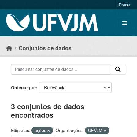
Skip to main content
Entrar
Conjuntos de dados
Ordenar por
3 conjuntos de dados
encontrados
Etiquetas:
ações
Organizações:
UFVJM