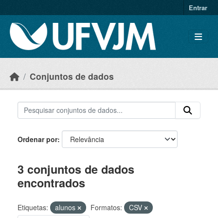
Skip to main content
Entrar
Conjuntos de dados
Ordenar por
3 conjuntos de dados
encontrados
Etiquetas:
alunos
Formatos:
CSV