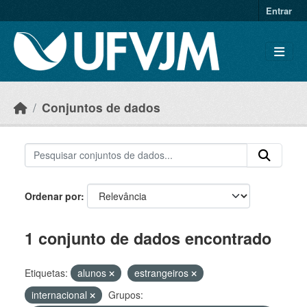
Skip to main content
Entrar
Conjuntos de dados
Ordenar por
1 conjunto de dados encontrado
Etiquetas:
alunos
estrangeiros
internacional
Grupos: