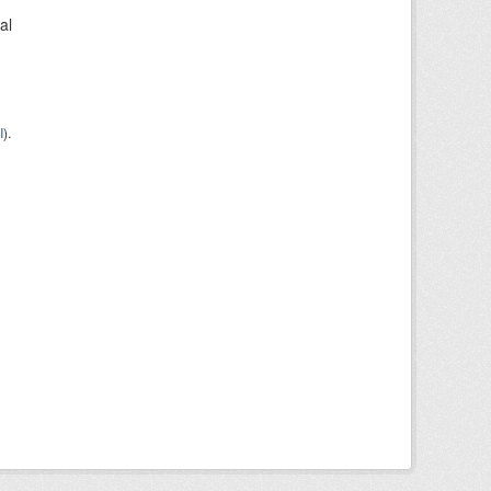
al
I
).