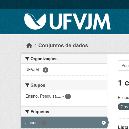
Skip to main content
Conjuntos de dados
Organizações
UFVJM
-
1
1 
Grupos
Ensino, Pesquisa,...
-
1
Etique
Crea
Etiquetas
alunos
-
1
Lista