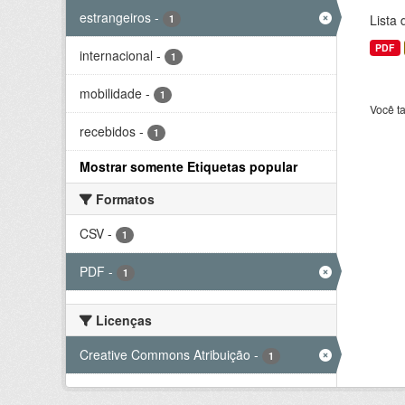
estrangeiros
-
Lista
1
PDF
internacional
-
1
mobilidade
-
1
Você t
recebidos
-
1
Mostrar somente Etiquetas popular
Formatos
CSV
-
1
PDF
-
1
Licenças
Creative Commons Atribuição
-
1