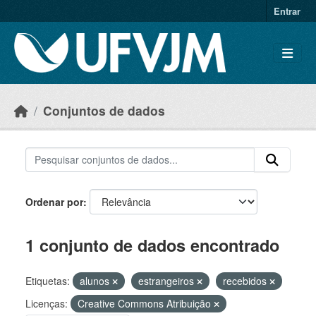
Skip to main content
Entrar
Conjuntos de dados
Ordenar por
1 conjunto de dados encontrado
Etiquetas:
alunos
estrangeiros
recebidos
Licenças:
Creative Commons Atribuição