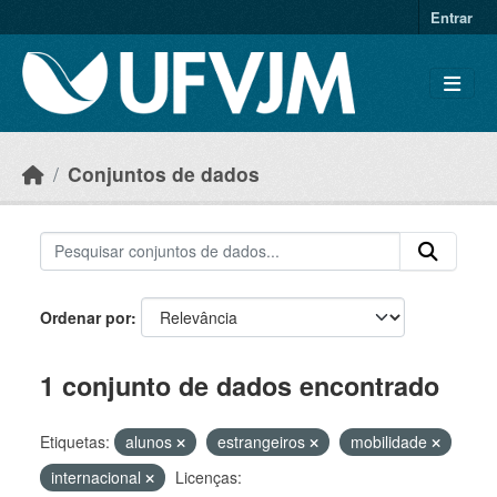
Skip to main content
Entrar
Conjuntos de dados
Ordenar por
1 conjunto de dados encontrado
Etiquetas:
alunos
estrangeiros
mobilidade
internacional
Licenças: