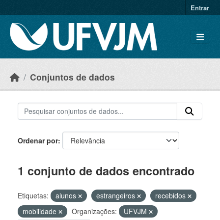
Skip to main content
Entrar
Conjuntos de dados
Ordenar por
1 conjunto de dados encontrado
Etiquetas:
alunos
estrangeiros
recebidos
mobilidade
Organizações:
UFVJM