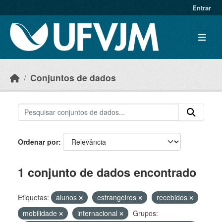
Skip to main content
Entrar
Conjuntos de dados
Ordenar por
1 conjunto de dados encontrado
Etiquetas:
alunos
estrangeiros
recebidos
mobilidade
internacional
Grupos: