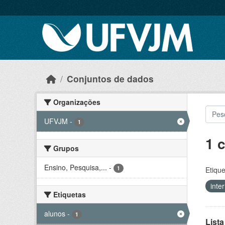
Skip to main content
Conjuntos de dados
Organizações
UFVJM
-
1
1 
Grupos
Ensino, Pesquisa,...
-
1
Etique
inte
Etiquetas
alunos
-
1
Lista