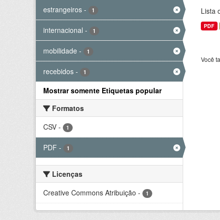
estrangeiros
-
Lista
1
PDF
internacional
-
1
mobilidade
-
1
Você t
recebidos
-
1
Mostrar somente Etiquetas popular
Formatos
CSV
-
1
PDF
-
1
Licenças
Creative Commons Atribuição
-
1