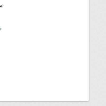
al
I
).