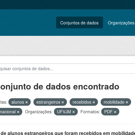
Conjuntos de dados
Organizações
conjunto de dados encontrado
tas:
alunos
estrangeiros
recebidos
mobilidade
rnacional
Organizações:
UFVJM
Formatos:
PDF
 de alunos estrangeiros que foram recebidos em mobilidade