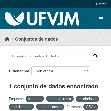
Skip to main content
Entrar
Conjuntos de dados
Ordenar por
1 conjunto de dados encontrado
Etiquetas:
alunos
estrangeiros
recebidos
mobilidade
internacional
Formatos:
CSV