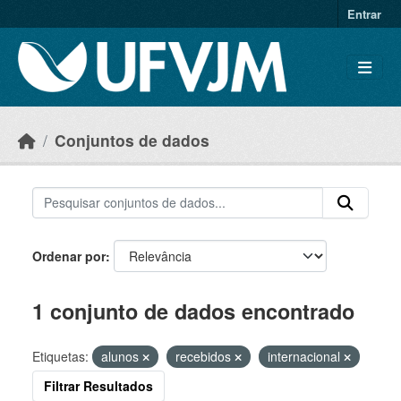
Skip to main content
Entrar
Conjuntos de dados
Ordenar por
1 conjunto de dados encontrado
Etiquetas:
alunos
recebidos
internacional
Filtrar Resultados