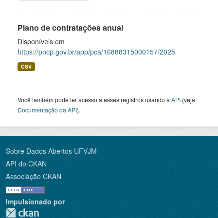
Plano de contratações anual
Disponíveis em
https://pncp.gov.br/app/pca/16888315000157/2025
CSV
Você também pode ter acesso a esses registros usando a
API
(veja
Documentação da API
).
Sobre Dados Abertos UFVJM
API do CKAN
Associação CKAN
Impulsionado por