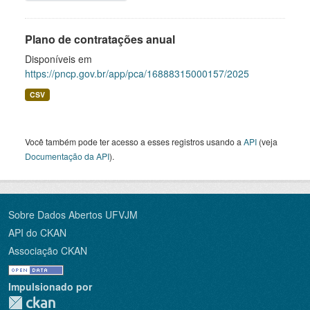
Plano de contratações anual
Disponíveis em
https://pncp.gov.br/app/pca/16888315000157/2025
CSV
Você também pode ter acesso a esses registros usando a
API
(veja
Documentação da API
).
Sobre Dados Abertos UFVJM
API do CKAN
Associação CKAN
Impulsionado por