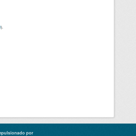
I
).
mpulsionado por