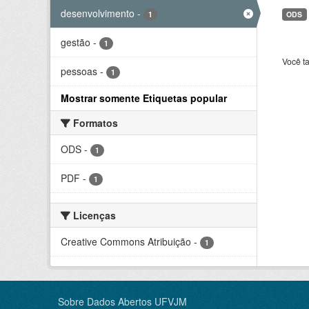
desenvolvimento
-
1
ODS
gestão
-
1
Você t
pessoas
-
1
Mostrar somente Etiquetas popular
Formatos
ODS
-
1
PDF
-
1
Licenças
Creative Commons Atribuição
-
1
Sobre Dados Abertos UFVJM