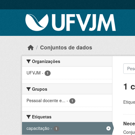
Skip to main content
Conjuntos de dados
Organizações
UFVJM
-
1
1 
Grupos
Pessoal docente e...
-
1
Etique
Etiquetas
Nece
capacitação
-
1
Conju