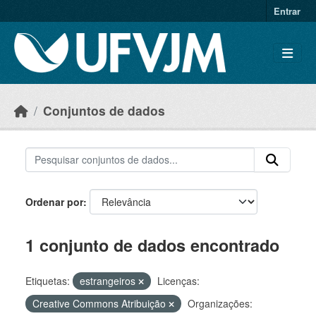
Skip to main content
Entrar
Conjuntos de dados
Ordenar por
1 conjunto de dados encontrado
Etiquetas:
estrangeiros
Licenças:
Creative Commons Atribuição
Organizações: