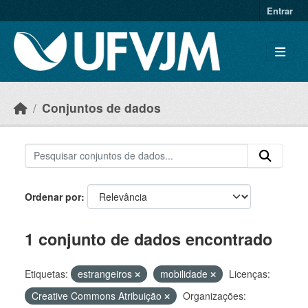
Skip to main content
Entrar
Conjuntos de dados
Ordenar por
1 conjunto de dados encontrado
Etiquetas:
estrangeiros
mobilidade
Licenças:
Creative Commons Atribuição
Organizações: