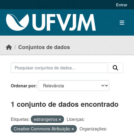
Skip to main content
Entrar
Conjuntos de dados
Ordenar por
1 conjunto de dados encontrado
Etiquetas:
estrangeiros
Licenças:
Creative Commons Atribuição
Organizações: