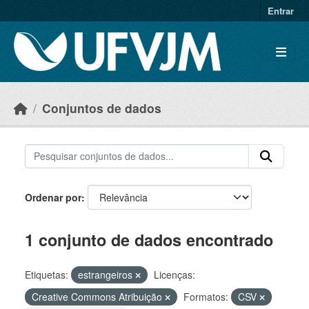
Skip to main content
Entrar
Conjuntos de dados
Ordenar por
1 conjunto de dados encontrado
Etiquetas:
estrangeiros
Licenças:
Creative Commons Atribuição
Formatos:
CSV