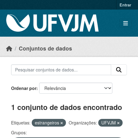
Skip to main content
Entrar
Conjuntos de dados
Ordenar por
1 conjunto de dados encontrado
Etiquetas:
estrangeiros
Organizações:
UFVJM
Grupos: