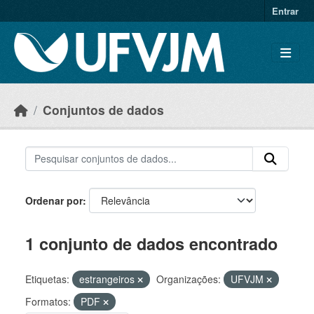
Skip to main content
Entrar
Conjuntos de dados
Ordenar por
1 conjunto de dados encontrado
Etiquetas:
estrangeiros
Organizações:
UFVJM
Formatos:
PDF