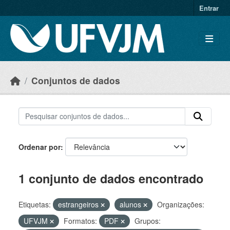
Skip to main content
Entrar
Conjuntos de dados
Ordenar por
1 conjunto de dados encontrado
Etiquetas:
estrangeiros
alunos
Organizações:
UFVJM
Formatos:
PDF
Grupos: