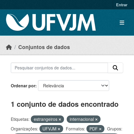
Skip to main content
Entrar
Conjuntos de dados
Ordenar por
1 conjunto de dados encontrado
Etiquetas:
estrangeiros
internacional
Organizações:
UFVJM
Formatos:
PDF
Grupos: