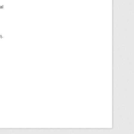
al
I
).