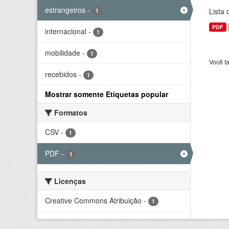
estrangeiros
-
Lista
1
PDF
internacional
-
1
mobilidade
-
1
Você t
recebidos
-
1
Mostrar somente Etiquetas popular
Formatos
CSV
-
1
PDF
-
1
Licenças
Creative Commons Atribuição
-
1