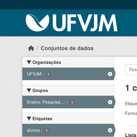
Skip to main content
Conjuntos de dados
Organizações
UFVJM
-
1
1 
Grupos
Ensino, Pesquisa,...
-
1
Etique
Forma
Etiquetas
alunos
-
1
Lista