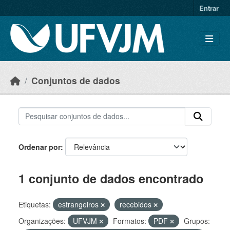
Skip to main content
Entrar
Conjuntos de dados
Ordenar por
1 conjunto de dados encontrado
Etiquetas:
estrangeiros
recebidos
Organizações:
UFVJM
Formatos:
PDF
Grupos: