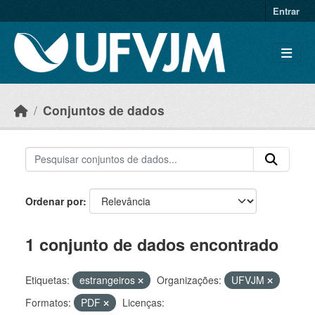
Skip to main content
Entrar
Conjuntos de dados
Ordenar por
1 conjunto de dados encontrado
Etiquetas:
estrangeiros
Organizações:
UFVJM
Formatos:
PDF
Licenças: