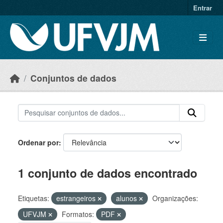
Skip to main content
Entrar
Conjuntos de dados
Ordenar por
1 conjunto de dados encontrado
Etiquetas:
estrangeiros
alunos
Organizações:
UFVJM
Formatos:
PDF