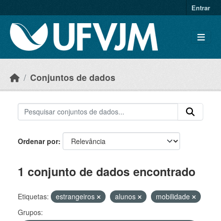
Skip to main content
Entrar
Conjuntos de dados
Ordenar por
1 conjunto de dados encontrado
Etiquetas:
estrangeiros
alunos
mobilidade
Grupos: