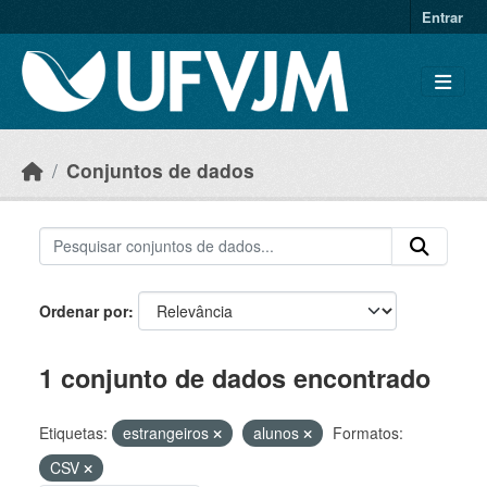
Skip to main content
Entrar
Conjuntos de dados
Ordenar por
1 conjunto de dados encontrado
Etiquetas:
estrangeiros
alunos
Formatos:
CSV