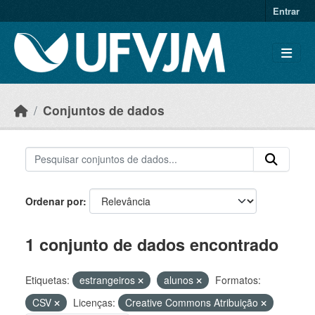
Skip to main content
Entrar
Conjuntos de dados
Ordenar por
1 conjunto de dados encontrado
Etiquetas:
estrangeiros
alunos
Formatos:
CSV
Licenças:
Creative Commons Atribuição