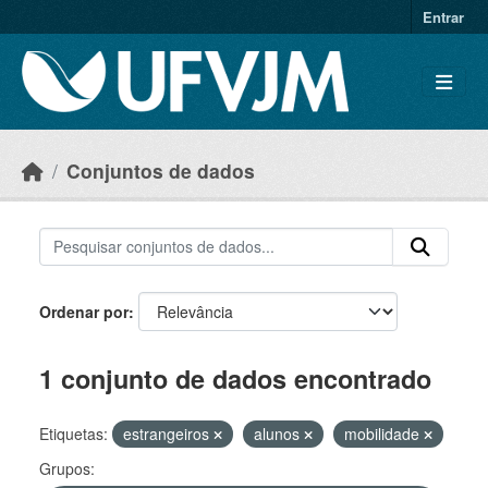
Skip to main content
Entrar
Conjuntos de dados
Ordenar por
1 conjunto de dados encontrado
Etiquetas:
estrangeiros
alunos
mobilidade
Grupos: