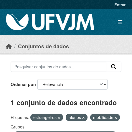
Skip to main content
Entrar
Conjuntos de dados
Ordenar por
1 conjunto de dados encontrado
Etiquetas:
estrangeiros
alunos
mobilidade
Grupos: