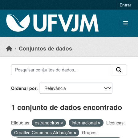
Skip to main content
Entrar
Conjuntos de dados
Ordenar por
1 conjunto de dados encontrado
Etiquetas:
estrangeiros
internacional
Licenças:
Creative Commons Atribuição
Grupos: