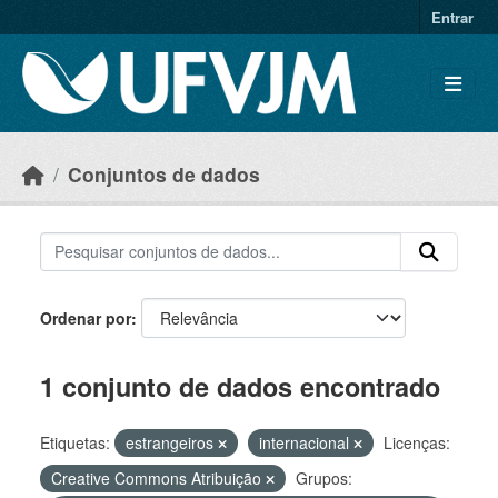
Skip to main content
Entrar
Conjuntos de dados
Ordenar por
1 conjunto de dados encontrado
Etiquetas:
estrangeiros
internacional
Licenças:
Creative Commons Atribuição
Grupos: