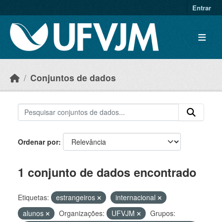
Skip to main content
Entrar
Conjuntos de dados
Ordenar por
1 conjunto de dados encontrado
Etiquetas:
estrangeiros
internacional
alunos
Organizações:
UFVJM
Grupos: