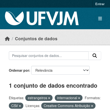
Skip to main content
Entrar
Conjuntos de dados
Ordenar por
1 conjunto de dados encontrado
Etiquetas:
estrangeiros
internacional
Formatos:
CSV
Licenças:
Creative Commons Atribuição