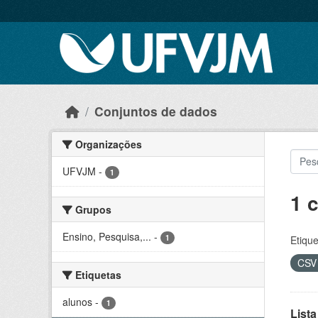
Skip to main content
Conjuntos de dados
Organizações
UFVJM
-
1
1 
Grupos
Ensino, Pesquisa,...
-
1
Etique
CS
Etiquetas
alunos
-
1
Lista