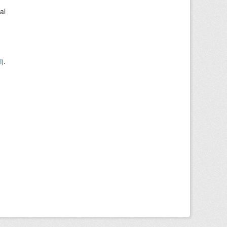
al
I
).