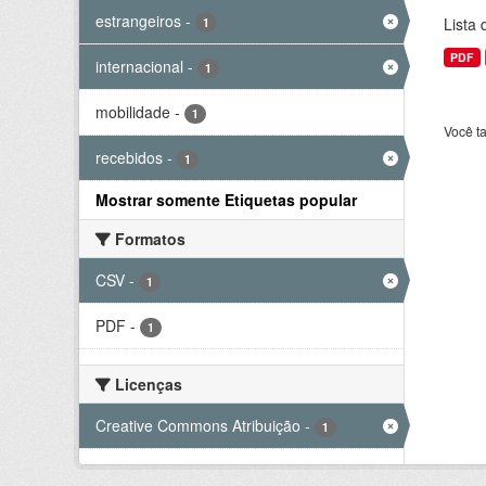
estrangeiros
-
Lista
1
PDF
internacional
-
1
mobilidade
-
1
Você t
recebidos
-
1
Mostrar somente Etiquetas popular
Formatos
CSV
-
1
PDF
-
1
Licenças
Creative Commons Atribuição
-
1