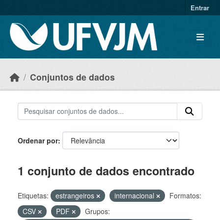
Skip to main content
Entrar
Conjuntos de dados
Ordenar por
1 conjunto de dados encontrado
Etiquetas:
estrangeiros
internacional
Formatos:
CSV
PDF
Grupos: