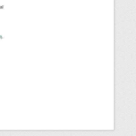
al
I
).