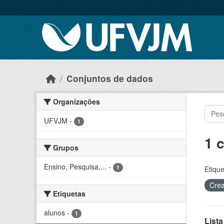
Skip to main content
Conjuntos de dados
Organizações
UFVJM
-
1
1 
Grupos
Ensino, Pesquisa,...
-
1
Etique
Crea
Etiquetas
alunos
-
1
Lista