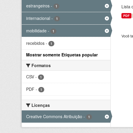
estrangeiros
-
Lista
1
PDF
internacional
-
1
mobilidade
-
1
Você t
recebidos
-
1
Mostrar somente Etiquetas popular
Formatos
CSV
-
1
PDF
-
1
Licenças
Creative Commons Atribuição
-
1