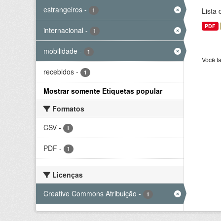
estrangeiros
-
Lista
1
PDF
internacional
-
1
mobilidade
-
1
Você t
recebidos
-
1
Mostrar somente Etiquetas popular
Formatos
CSV
-
1
PDF
-
1
Licenças
Creative Commons Atribuição
-
1