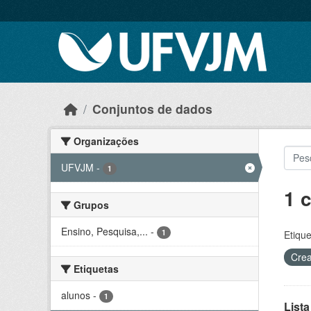
Skip to main content
Conjuntos de dados
Organizações
UFVJM
-
1
1 
Grupos
Ensino, Pesquisa,...
-
1
Etique
Crea
Etiquetas
alunos
-
1
Lista