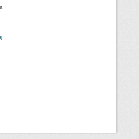
al
I
).