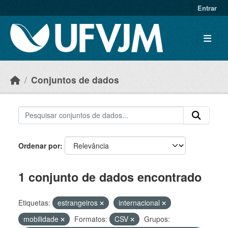
Skip to main content
Entrar
Conjuntos de dados
Ordenar por
1 conjunto de dados encontrado
Etiquetas:
estrangeiros
internacional
mobilidade
Formatos:
CSV
Grupos: