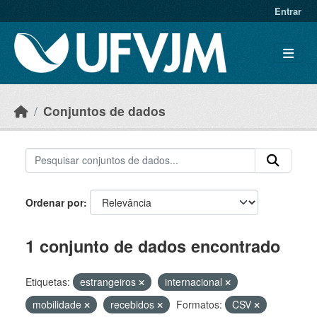
Skip to main content
Entrar
Conjuntos de dados
Ordenar por
1 conjunto de dados encontrado
Etiquetas:
estrangeiros
internacional
mobilidade
recebidos
Formatos:
CSV