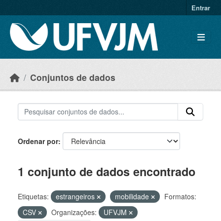
Skip to main content
Entrar
Conjuntos de dados
Ordenar por
1 conjunto de dados encontrado
Etiquetas:
estrangeiros
mobilidade
Formatos:
CSV
Organizações:
UFVJM