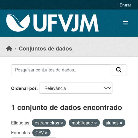
Skip to main content
Entrar
Conjuntos de dados
Ordenar por
1 conjunto de dados encontrado
Etiquetas:
estrangeiros
mobilidade
alunos
Formatos:
CSV