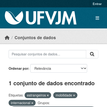
Skip to main content
Entrar
Conjuntos de dados
Ordenar por
1 conjunto de dados encontrado
Etiquetas:
estrangeiros
mobilidade
internacional
Grupos: