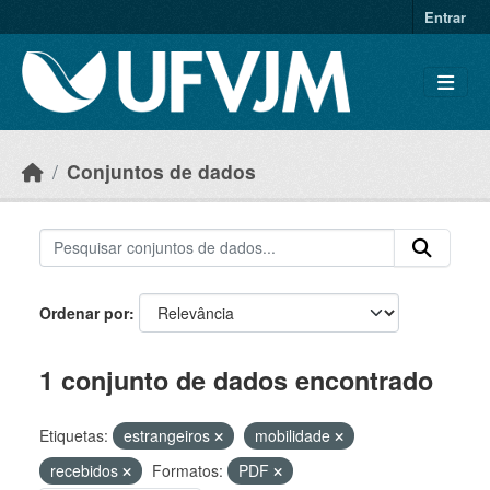
Skip to main content
Entrar
Conjuntos de dados
Ordenar por
1 conjunto de dados encontrado
Etiquetas:
estrangeiros
mobilidade
recebidos
Formatos:
PDF